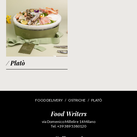
/ Platò
FOOD DELIVERY
OSTRICHE
PLATÒ
Food Writers
via Domenico Millelire 14 Milano
Tel. +39 389 5380120